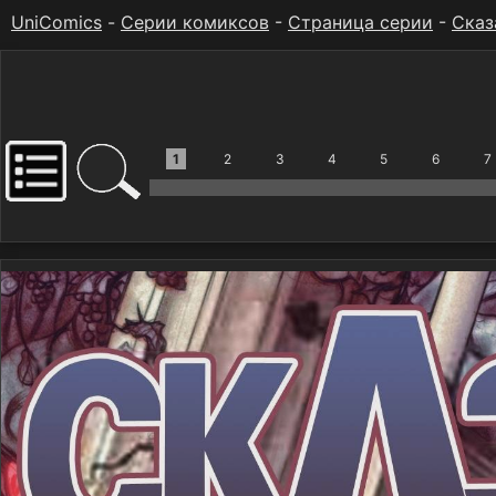
UniComics
-
Серии комиксов
-
Страница серии
-
Сказ
1
2
3
4
5
6
7