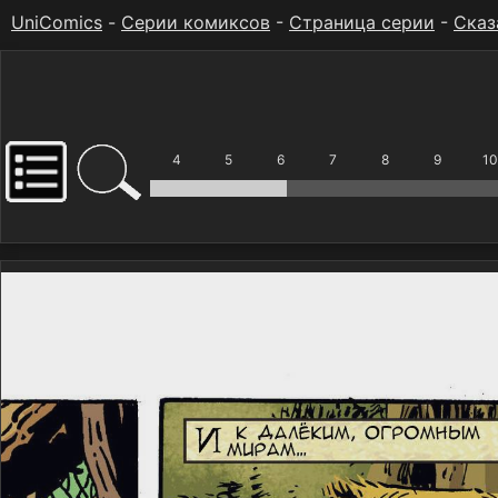
UniComics
-
Серии комиксов
-
Страница серии
-
Сказ
4
5
6
7
8
9
10