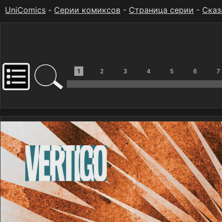
UniComics
-
Серии комиксов
-
Страница серии
-
Сказ
1
2
3
4
5
6
7