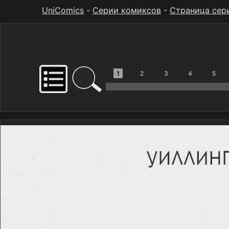
UniComics
-
Серии комиксов
-
Страница сер
1
2
3
4
5