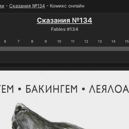
ии
-
Сказания №134
- Комикс онлайн
Сказания №134
Fables #134
6
7
8
9
10
11
12
13
14
15