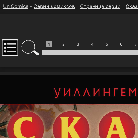
UniComics
-
Серии комиксов
-
Страница серии
-
Сказ
1
2
3
4
5
6
7