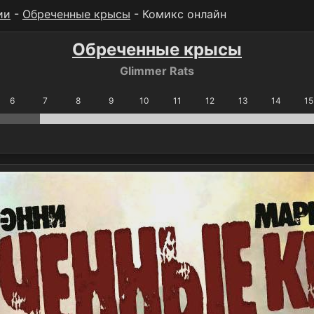
ии
-
Обреченные крысы
- Комикс онлайн
Обреченные крысы
Glimmer Rats
6
7
8
9
10
11
12
13
14
15