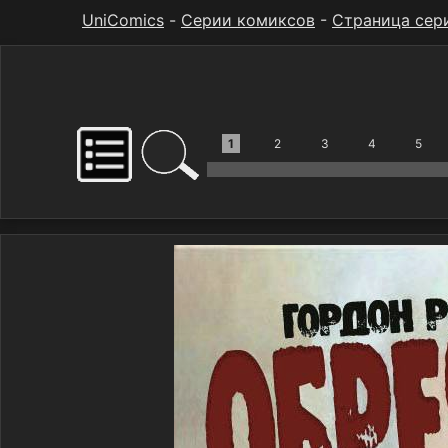
UniComics
-
Серии комиксов
-
Страница сер
1
2
3
4
5