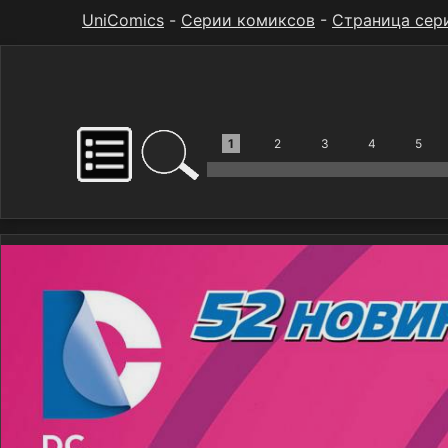
UniComics
-
Серии комиксов
-
Страница сер
1
2
3
4
5