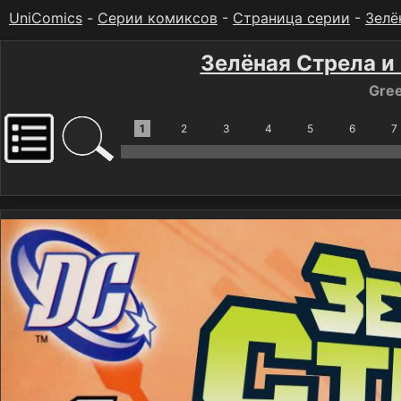
UniComics
-
Серии комиксов
-
Страница серии
-
Зелё
Зелёная Стрела и
Gree
1
2
3
4
5
6
7