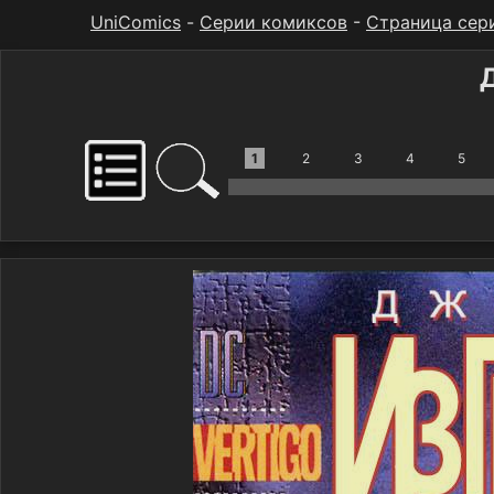
UniComics
-
Серии комиксов
-
Страница сер
1
2
3
4
5