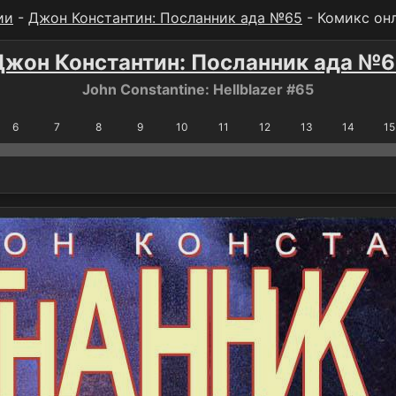
ии
-
Джон Константин: Посланник ада №65
- Комикс он
Джон Константин: Посланник ада №6
John Constantine: Hellblazer #65
6
7
8
9
10
11
12
13
14
15