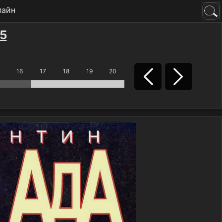
лайн
5
16
17
18
19
20