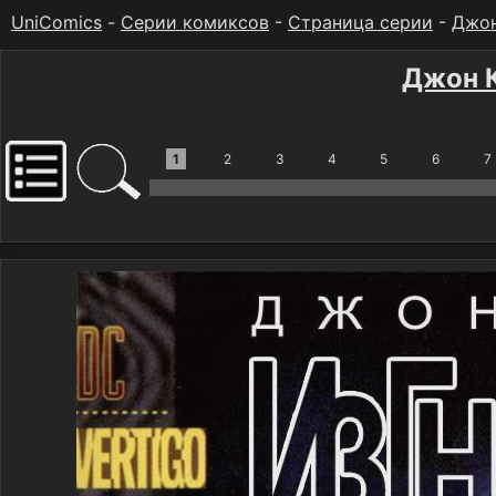
UniComics
-
Серии комиксов
-
Страница серии
-
Джон
Джон К
1
2
3
4
5
6
7