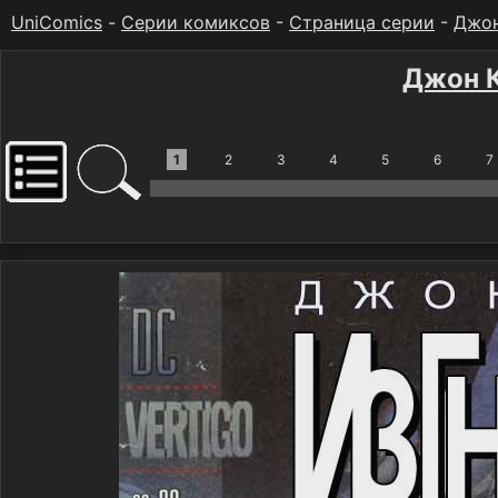
UniComics
-
Серии комиксов
-
Страница серии
-
Джон
Джон К
1
2
3
4
5
6
7