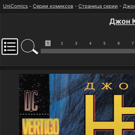
UniComics
-
Серии комиксов
-
Страница серии
-
Джон
Джон К
1
2
3
4
5
6
7