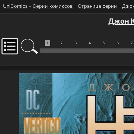
UniComics
-
Серии комиксов
-
Страница серии
-
Джон
Джон К
1
2
3
4
5
6
7