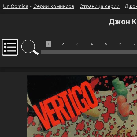
UniComics
-
Серии комиксов
-
Страница серии
-
Джон
Джон К
1
2
3
4
5
6
7