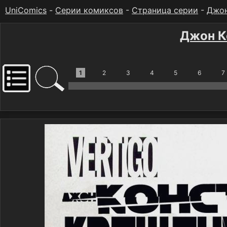
UniComics
-
Серии комиксов
-
Страница серии
-
Джон
Джон К
1
2
3
4
5
6
7