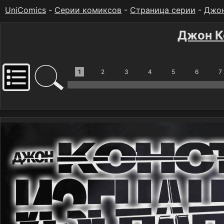
UniComics
-
Серии комиксов
-
Страница серии
-
Джон
Джон К
1
2
3
4
5
6
7