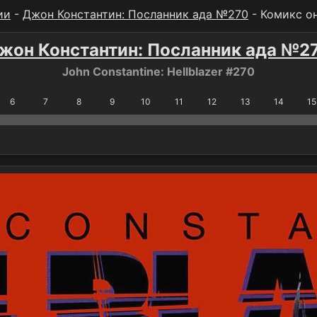
ии
-
Джон Константин: Посланник ада №270
- Комикс о
жон Константин: Посланник ада №2
John Constantine: Hellblazer #270
6
7
8
9
10
11
12
13
14
15