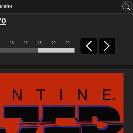
нлайн
70
16
17
18
19
20