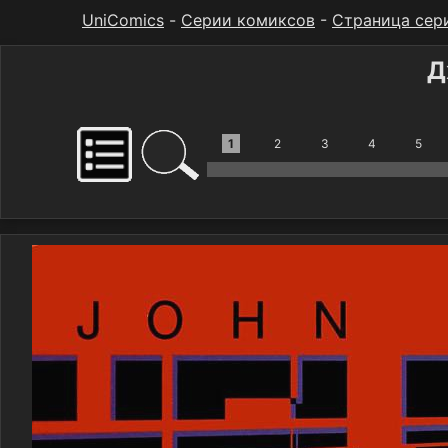
UniComics
-
Серии комиксов
-
Страница сер
Д
1
2
3
4
5