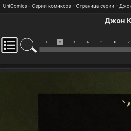
UniComics
-
Серии комиксов
-
Страница серии
-
Джон
Джон К
1
2
3
4
5
6
7