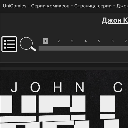
UniComics
-
Серии комиксов
-
Страница серии
-
Джон
Джон К
1
2
3
4
5
6
7