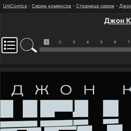
UniComics
-
Серии комиксов
-
Страница серии
-
Джон
Джон К
1
2
3
4
5
6
7