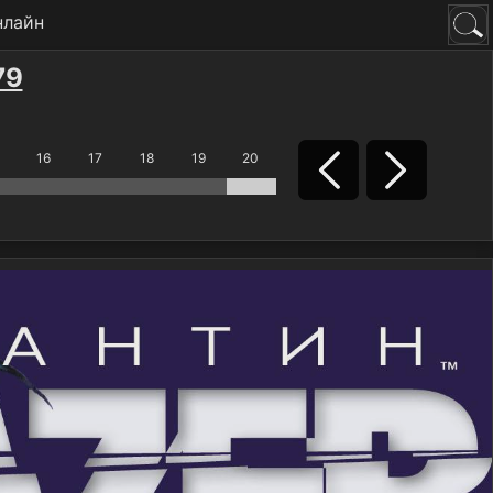
нлайн
79
16
17
18
19
20