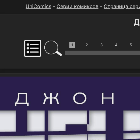
UniComics
-
Серии комиксов
-
Страница сер
Д
1
2
3
4
5