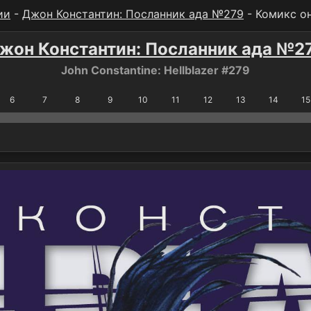
ии
-
Джон Константин: Посланник ада №279
- Комикс о
жон Константин: Посланник ада №2
John Constantine: Hellblazer #279
6
7
8
9
10
11
12
13
14
15