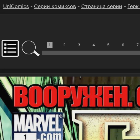
UniComics
-
Серии комиксов
-
Страница серии
-
Герк
1
2
3
4
5
6
7