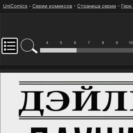
UniComics
-
Серии комиксов
-
Страница серии
-
Герк
4
5
6
7
8
9
10