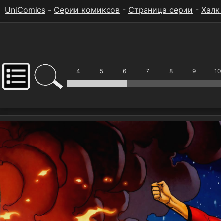
UniComics
-
Серии комиксов
-
Страница серии
-
Халк
4
5
6
7
8
9
10