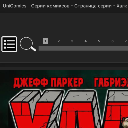
UniComics
-
Серии комиксов
-
Страница серии
-
Халк
1
2
3
4
5
6
7