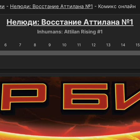
ии
-
Нелюди: Восстание Аттилана №1
- Комикс онлайн
Нелюди: Восстание Аттилана №1
Inhumans: Attilan Rising #1
6
7
8
9
10
11
12
13
14
15