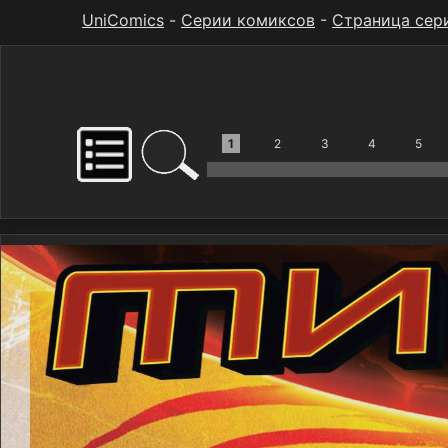
UniComics
-
Серии комиксов
-
Страница сер
1
2
3
4
5