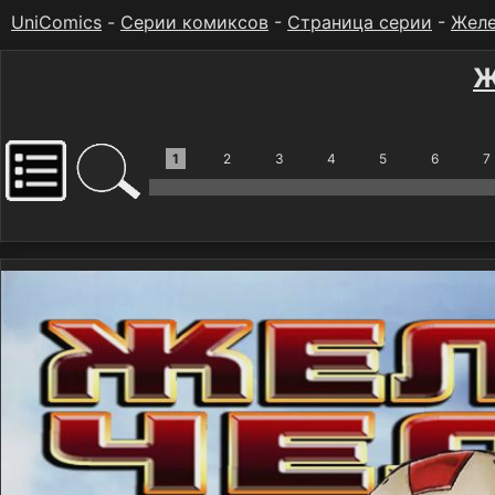
UniComics
-
Серии комиксов
-
Страница серии
-
Желе
Ж
1
2
3
4
5
6
7