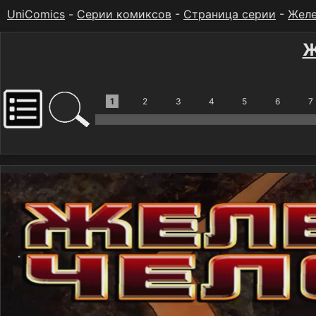
UniComics
-
Серии комиксов
-
Страница серии
-
Желе
Ж
1
2
3
4
5
6
7