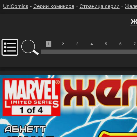
UniComics
-
Серии комиксов
-
Страница серии
-
Желе
Ж
1
2
3
4
5
6
7