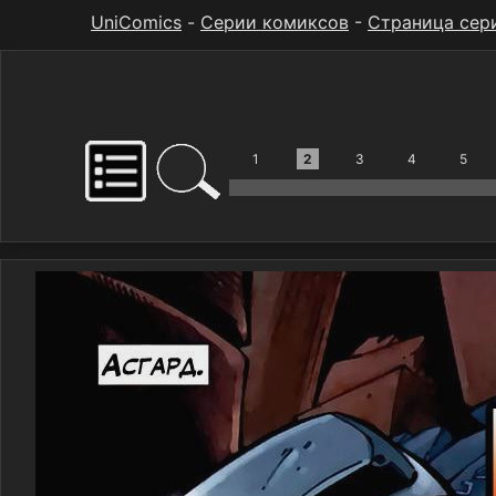
UniComics
-
Серии комиксов
-
Страница сер
1
2
3
4
5