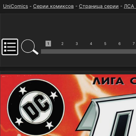
UniComics
-
Серии комиксов
-
Страница серии
-
ЛСА
1
2
3
4
5
6
7