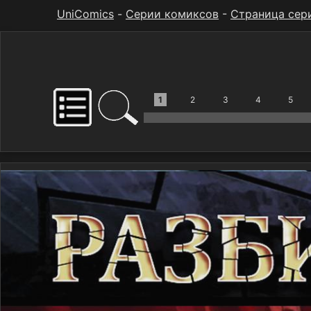
UniComics
-
Серии комиксов
-
Страница сер
1
2
3
4
5