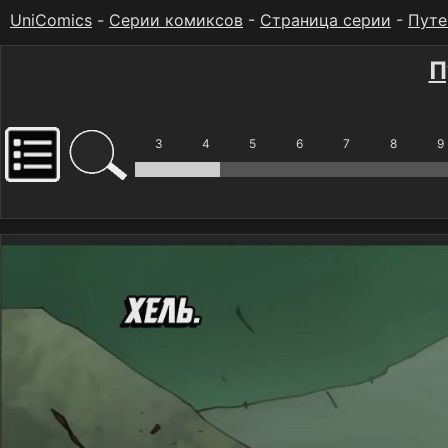
UniComics
-
Серии комиксов
-
Страница серии
-
Путе
П
3
4
5
6
7
8
9