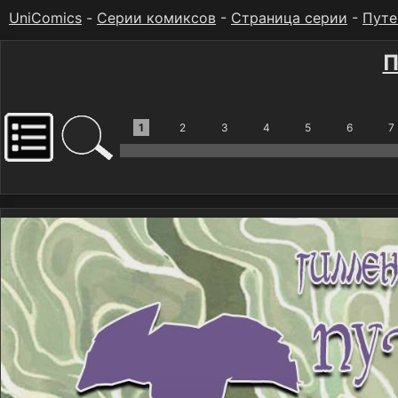
UniComics
-
Серии комиксов
-
Страница серии
-
Путе
П
1
2
3
4
5
6
7