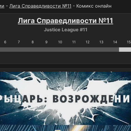
ии
-
Лига Справедливости №11
- Комикс онлайн
Лига Справедливости №11
Justice League #11
6
7
8
9
10
11
12
13
14
15