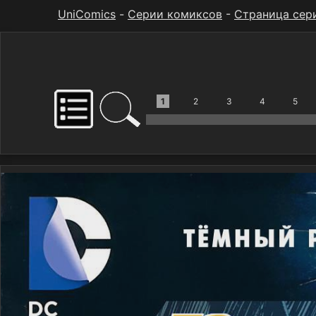
UniComics
-
Серии комиксов
-
Страница сер
1
2
3
4
5