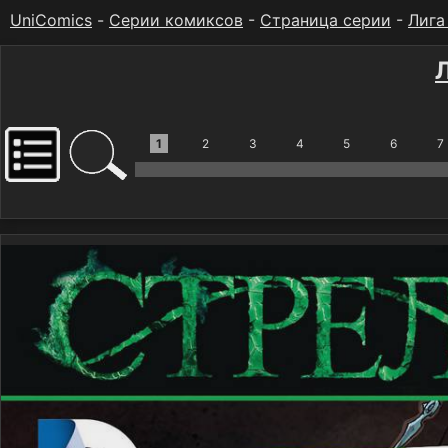
UniComics
-
Серии комиксов
-
Страница серии
-
Лига
1
2
3
4
5
6
7