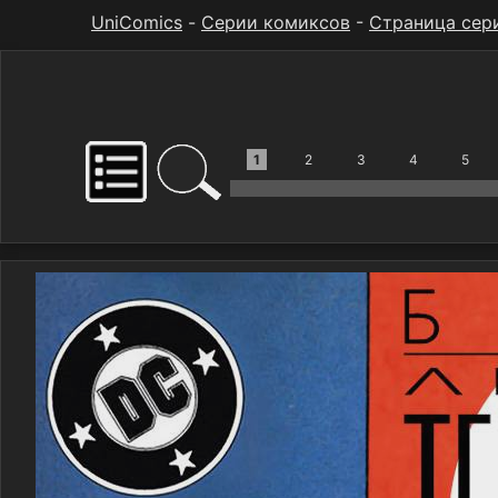
UniComics
-
Серии комиксов
-
Страница сер
1
2
3
4
5