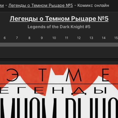
ии
-
Легенды о Темном Рыцаре №5
- Комикс онлайн
Легенды о Темном Рыцаре №5
Legends of the Dark Knight #5
6
7
8
9
10
11
12
13
14
15