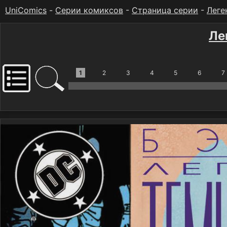
UniComics
-
Серии комиксов
-
Страница серии
-
Леге
Ле
1
2
3
4
5
6
7