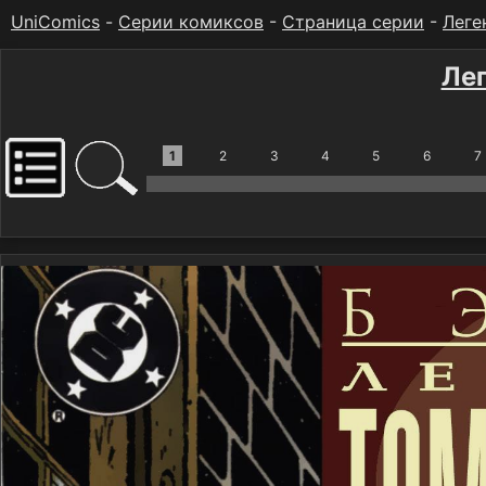
UniComics
-
Серии комиксов
-
Страница серии
-
Леге
Ле
1
2
3
4
5
6
7