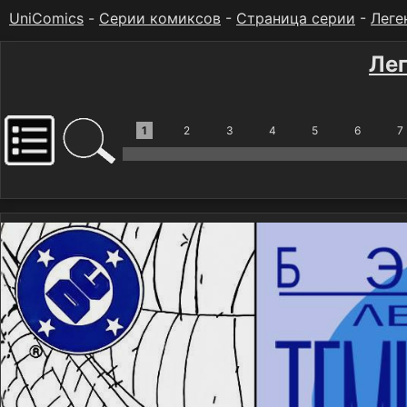
UniComics
-
Серии комиксов
-
Страница серии
-
Леге
Ле
1
2
3
4
5
6
7