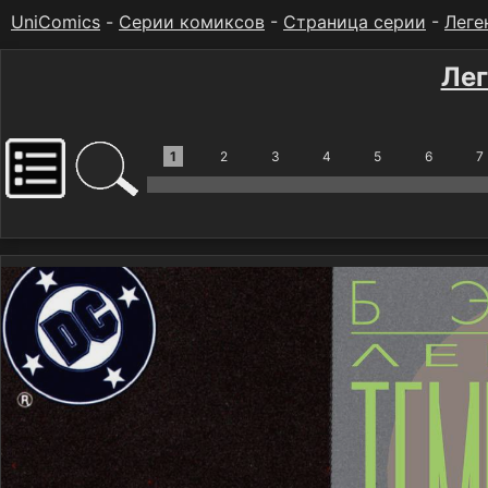
UniComics
-
Серии комиксов
-
Страница серии
-
Леге
Лег
1
2
3
4
5
6
7