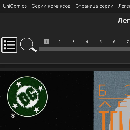
UniComics
-
Серии комиксов
-
Страница серии
-
Леге
Лег
1
2
3
4
5
6
7