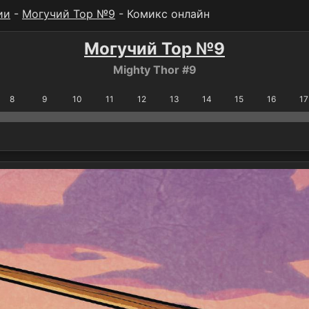
ии
-
Могучий Тор №9
- Комикс онлайн
Могучий Тор №9
Mighty Thor #9
8
9
10
11
12
13
14
15
16
17