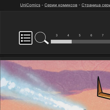
UniComics
-
Серии комиксов
-
Страница сер
3
4
5
6
7