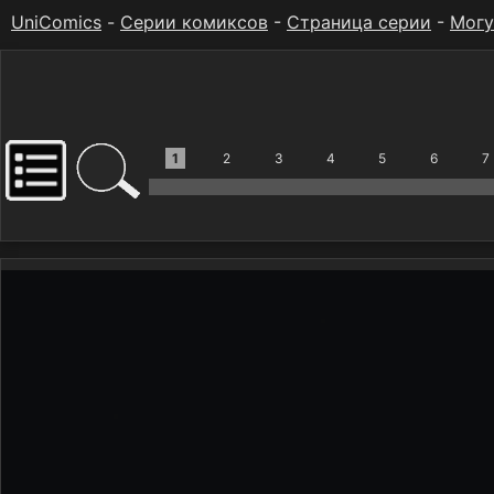
UniComics
-
Серии комиксов
-
Страница серии
-
Могу
1
2
3
4
5
6
7