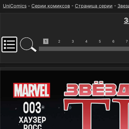
UniComics
-
Серии комиксов
-
Страница серии
-
Звез
З
1
2
3
4
5
6
7