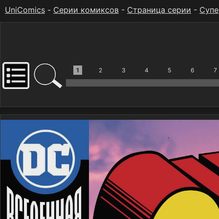
UniComics
-
Серии комиксов
-
Страница серии
-
Супе
1
2
3
4
5
6
7