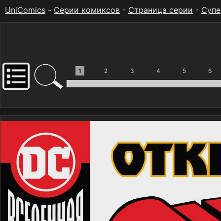
UniComics
-
Серии комиксов
-
Страница серии
-
Супе
1
2
3
4
5
6