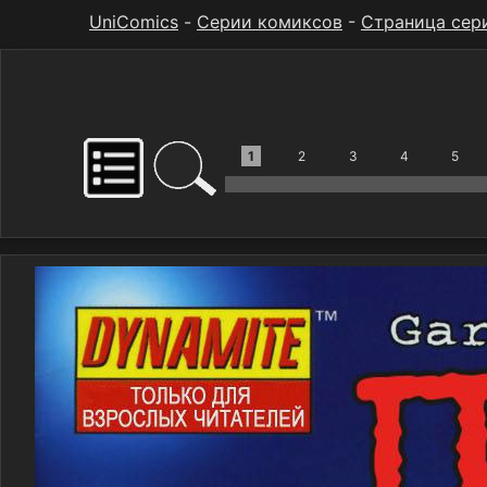
UniComics
-
Серии комиксов
-
Страница сер
1
2
3
4
5