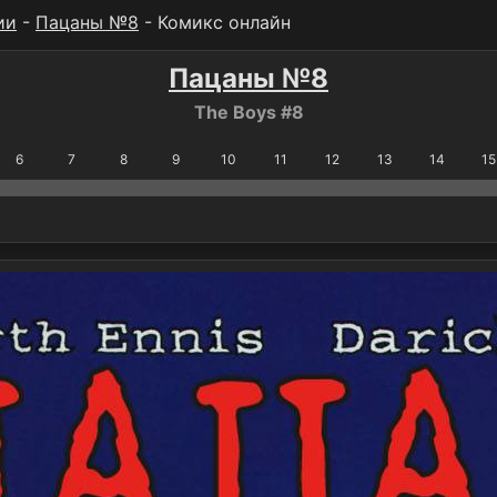
ии
-
Пацаны №8
- Комикс онлайн
Пацаны №8
The Boys #8
6
7
8
9
10
11
12
13
14
15