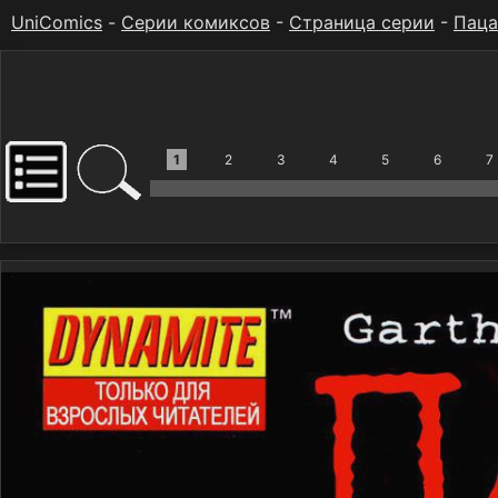
UniComics
-
Серии комиксов
-
Страница серии
-
Паца
1
2
3
4
5
6
7