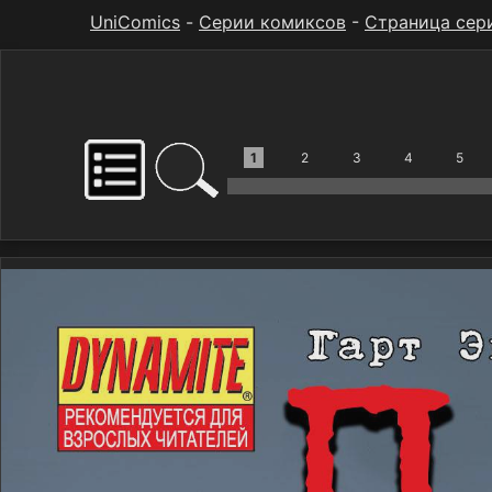
UniComics
-
Серии комиксов
-
Страница сер
1
2
3
4
5