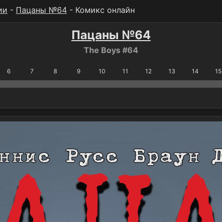
ии
-
Пацаны №64
- Комикс онлайн
Пацаны №64
The Boys #64
6
7
8
9
10
11
12
13
14
15